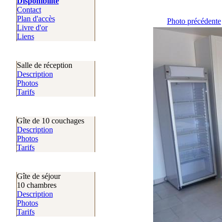
Disponibilité
Contact
Plan d'accès
Photo précédente
Livre d'or
Liens
Salle de réception
Description
Photos
Tarifs
Gîte de 10 couchages
Description
Photos
Tarifs
Gîte de séjour
10 chambres
Description
Photos
Tarifs